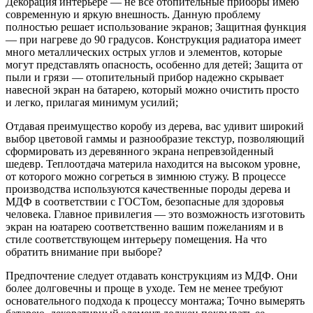
Декорация интерьере — не все отопительные приборы имею
современную и яркую внешность. Данную проблему
полностью решает использование экранов; Защитная функция
— при нагреве до 90 градусов. Конструкция радиатора имеет
много металлических острых углов и элементов, которые
могут представлять опасность, особенно для детей; Защита от
пыли и грязи — отопительный прибор надежно скрывает
навесной экран на батарею, который можно очистить просто
и легко, прилагая минимум усилий;
Отдавая преимущество коробу из дерева, вас удивит широкий
выбор цветовой гаммы и разнообразие текстур, позволяющий
сформировать из деревянного экрана непревзойденный
шедевр. Теплоотдача материла находится на высоком уровне,
от которого можно согреться в зимнюю стужу. В процессе
производства используются качественные породы дерева и
МДФ в соответствии с ГОСТом, безопасные для здоровья
человека. Главное привилегия — это возможность изготовить
экран на юатарею соответственно вашим пожеланиям и в
стиле соответствующем интерьеру помещения. На что
обратить внимание при выборе?
Предпочтение следует отдавать конструкциям из МДФ. Они
более долговечны и проще в уходе. Тем не менее требуют
основательного подхода к процессу монтажа; Точно вымерять