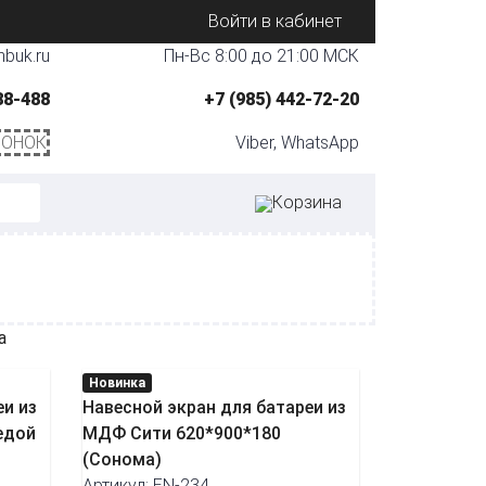
Войти в кабинет
buk.ru
Пн-Вс 8:00 до 21:00 МСК
88-488
+7 (985) 442-72-20
ВОНОК
Viber, WhatsApp
Корзина
а
Новинка
еи из
Навесной экран для батареи из
едой
МДФ Сити 620*900*180
(Сонома)
Артикул: EN-234