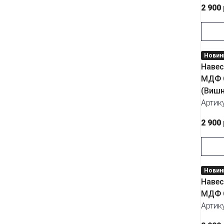
2 900
Новин
Навес
МДФ С
(Вишн
Артик
2 900
Новин
Навес
МДФ С
Артик