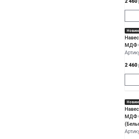
2 460
Новин
Навес
МДФ С
Артик
2 460
Новин
Навес
МДФ С
(Белы
Артик