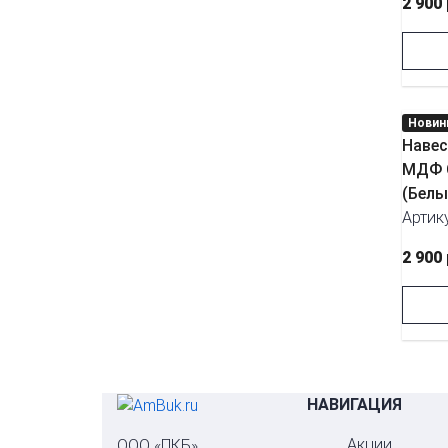
2 900
Новин
Навес
МДФ С
(Белы
Артик
2 900
НАВИГАЦИЯ
Акции
ООО «ПКБ»