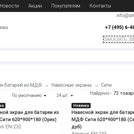
Новости
Акции
Покупателям
Контакты
info@am
сква
+7 (495) 6-4
ЗАКАЗАТЬ З
ля батарей из МДФ
Навесные экраны
Сити
Найдено -
72 товар
По умолчанию
24 шт.
ка
Новинка
ной экран для батареи из
Навесной экран для батар
ити 620*900*180 (Орех)
МДФ Сити 620*900*180 (С
ул: EN-232
дуб)
Артикул: EN-233