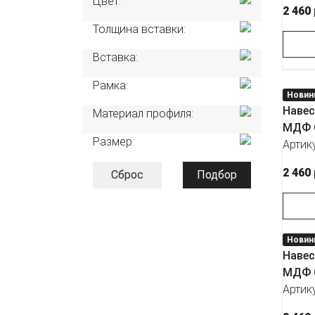
Цвет:
2 460
Толщина вставки:
Вставка:
Рамка:
Новин
Навес
Материал профиля:
МДФ С
Размер:
Артик
2 460
Сброс
Подбор
Новин
Навес
МДФ С
Артик